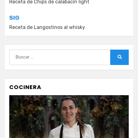
de
Receta de Chips de calabacín light
entradas
SIG
Receta de Langostinos al whisky
Buscar:
Buscar
COCINERA