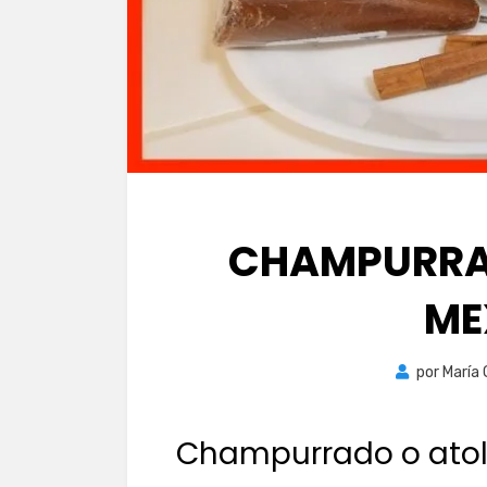
CHAMPURRA
ME
por
María
Champurrado o ato