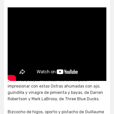
Ensalada afrodisíaca
Ostras ahumadas con ajo, guindilla y vinagre de
pimienta y bayas Adereza tus ostras para
impresionar con estas Ostras ahumadas con ajo,
guindilla y vinagre de pimienta y bayas, de Darren
Robertson y Mark LaBrooy, de Three Blue Ducks.
Bizcocho de higos, oporto y pistacho de Guillaume