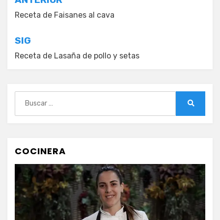
Navegación
de
Receta de Faisanes al cava
entradas
SIG
Receta de Lasaña de pollo y setas
Buscar:
Buscar
COCINERA