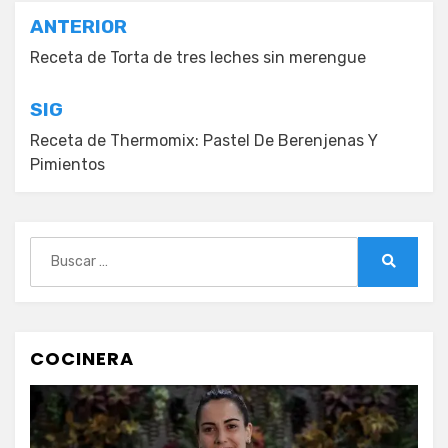
Navegación
ANTERIOR
de
Receta de Torta de tres leches sin merengue
entradas
SIG
Receta de Thermomix: Pastel De Berenjenas Y
Pimientos
Buscar:
Buscar
COCINERA