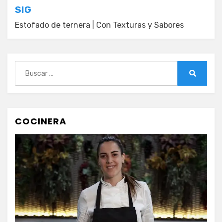
SIG
de
Estofado de ternera | Con Texturas y Sabores
entradas
Buscar:
Buscar
COCINERA