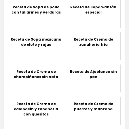
Receta de Sopa de pollo
Receta de Sopa wantán
con tallarines y verduras
especial
Receta de Sopa mexicana
Receta de Crema de
de elote y rajas
zanahoria fría
Receta de Crema de
Receta de Ajoblanco sin
champiñones sin nata
pan
Receta de Crema de
Receta de Crema de
calabacín y zanahoria
puerros y manzana
con quesitos