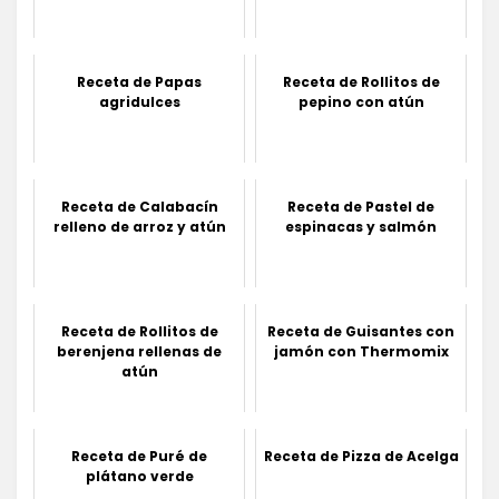
Receta de Papas
Receta de Rollitos de
agridulces
pepino con atún
Receta de Calabacín
Receta de Pastel de
relleno de arroz y atún
espinacas y salmón
Receta de Rollitos de
Receta de Guisantes con
berenjena rellenas de
jamón con Thermomix
atún
Receta de Puré de
Receta de Pizza de Acelga
plátano verde