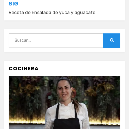
entradas
SIG
Receta de Ensalada de yuca y aguacate
Buscar:
Buscar
COCINERA