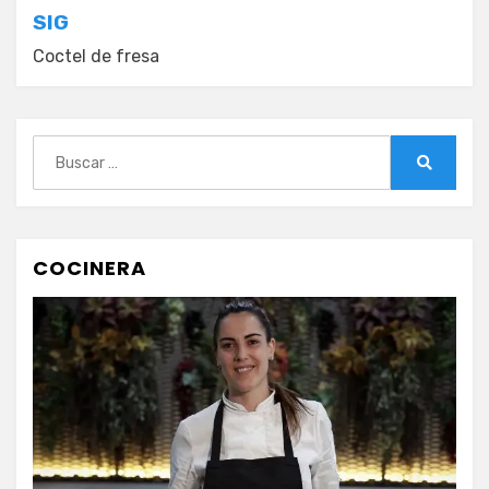
entradas
SIG
Coctel de fresa
Buscar:
Buscar
COCINERA