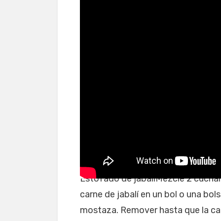
Jabalí recetas italianas
Estofado de jabalíMezcle 2 cuchara
carne de jabalí en un bol o una bol
mostaza. Remover hasta que la carn