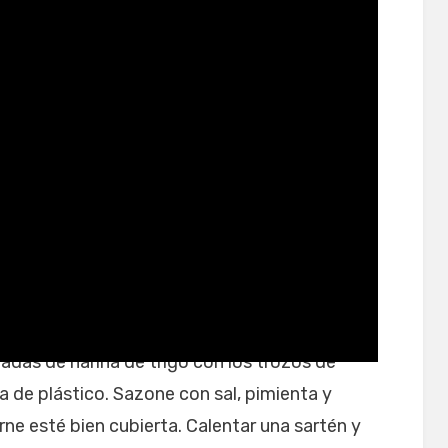
das de harina de trigo con los trozos de
sa de plástico. Sazone con sal, pimienta y
e esté bien cubierta. Calentar una sartén y