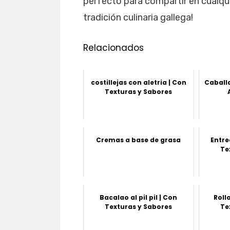
perfecto para compartir en cualqui
tradición culinaria gallega!
Relacionados
costillejas con aletria | Con
Caballa
Texturas y Sabores
Cremas a base de grasa
Entre
Te
Bacalao al pil pil | Con
Roll
Texturas y Sabores
Te