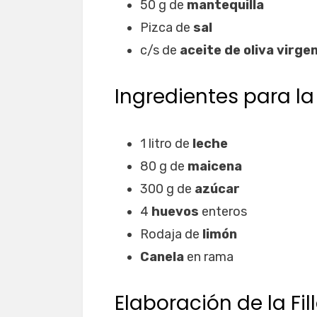
50 g de
mantequilla
Pizca de
sal
c/s de
aceite de oliva virge
Ingredientes para l
1 litro de
leche
80 g de
maicena
300 g de
azúcar
4
huevos
enteros
Rodaja de
limón
Canela
en rama
Elaboración de la Fil