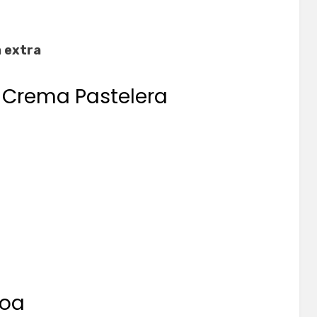
n extra
a Crema Pastelera
loa