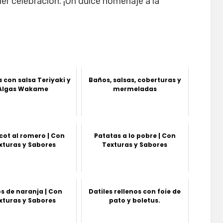
er celebración. ¡Un dulce homenaje a la
 con salsa Teriyaki y
Baños, salsas, coberturas y
Algas Wakame
mermeladas
cot al romero | Con
Patatas a lo pobre | Con
xturas y Sabores
Texturas y Sabores
os de naranja | Con
Datiles rellenos con foie de
xturas y Sabores
pato y boletus.