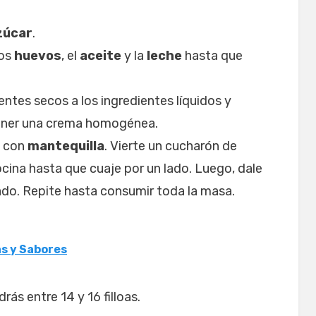
zúcar
.
los
huevos
, el
aceite
y la
leche
hasta que
entes secos a los ingredientes líquidos y
tener una crema homogénea.
a con
mantequilla
. Vierte un cucharón de
ocina hasta que cuaje por un lado. Luego, dale
 lado. Repite hasta consumir toda la masa.
as y Sabores
ás entre 14 y 16 filloas.