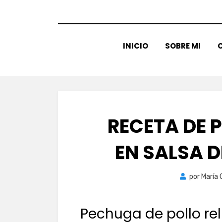
INICIO
SOBRE MI
C
RECETA DE 
EN SALSA 
por
María 
Pechuga de pollo r