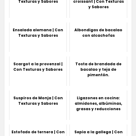
Texturas y Sabores
croissant | Con Texturas
y Sabores
Ensalada alemana | Con
Albondigas de bacalao
Texturas y Sabores
con alcachofas
Scargot a la provenzal |
Tosta de brandada de
Con Texturas y Sabores
bacalao y teja de
pimentón.
Suspiros de Monja | Con
Ligazones en cocina:
Texturas y Sabores
almidones, albúminas,
grasas y reducciones
Estofado de ternera | Con
Sepia a la gallega | Con