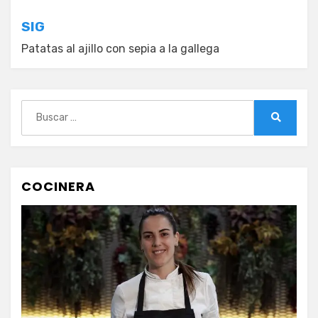
entradas
SIG
Patatas al ajillo con sepia a la gallega
Buscar:
Buscar
COCINERA