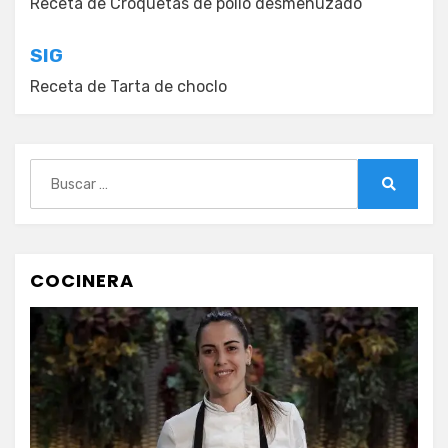
de
Receta de Croquetas de pollo desmenuzado
entradas
SIG
Receta de Tarta de choclo
Buscar:
Buscar
COCINERA