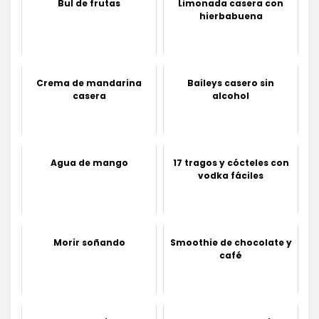
Bul de frutas
Limonada casera con
hierbabuena
Crema de mandarina
Baileys casero sin
casera
alcohol
Agua de mango
17 tragos y cócteles con
vodka fáciles
Morir soñando
Smoothie de chocolate y
café