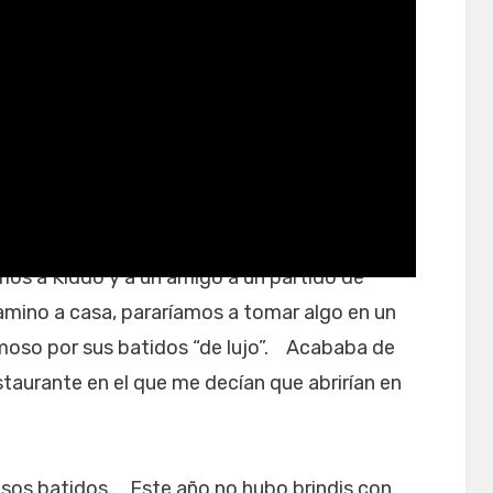
lla para batidos
amos a Kiddo y a un amigo a un partido de
mino a casa, pararíamos a tomar algo en un
moso por sus batidos “de lujo”. Acababa de
estaurante en el que me decían que abrirían en
esos batidos. Este año no hubo brindis con