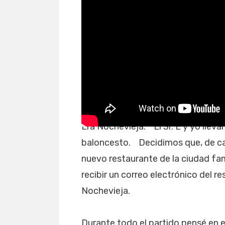
El mejor helado de vaini
Era Nochevieja. El Sr. E y yo llev
baloncesto. Decidimos que, de ca
nuevo restaurante de la ciudad fa
recibir un correo electrónico del r
Nochevieja.
Durante todo el partido pensé en 