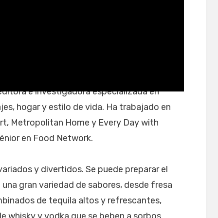
 editora e investigadora especializada en
es, hogar y estilo de vida. Ha trabajado en
rt, Metropolitan Home y Every Day with
 sénior en Food Network.
ariados y divertidos. Se puede preparar el
on una gran variedad de sabores, desde fresa
inados de tequila altos y refrescantes,
de whisky y vodka que se beben a sorbos