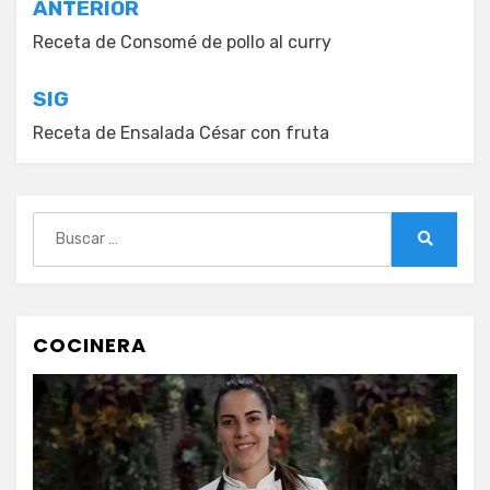
Navegación
ANTERIOR
de
Receta de Consomé de pollo al curry
entradas
SIG
Receta de Ensalada César con fruta
Buscar:
Buscar
COCINERA