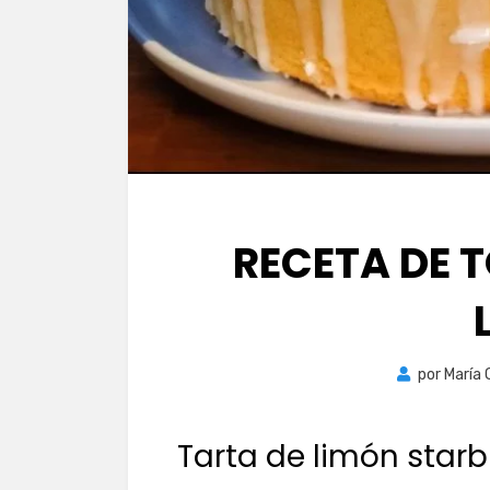
RECETA DE 
por
María 
Tarta de limón starb