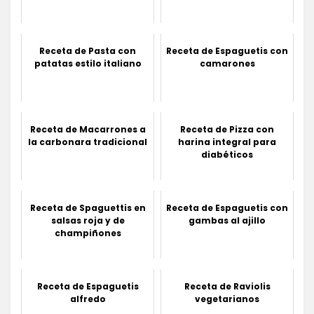
Receta de Pasta con
Receta de Espaguetis con
patatas estilo italiano
camarones
Receta de Macarrones a
Receta de Pizza con
la carbonara tradicional
harina integral para
diabéticos
Receta de Spaguettis en
Receta de Espaguetis con
salsas roja y de
gambas al ajillo
champiñones
Receta de Espaguetis
Receta de Raviolis
alfredo
vegetarianos