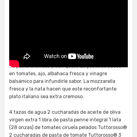
Pasta caprese al pesto
Los sabores del clásico tomate caprese en un plato
de pasta cremoso y con queso La pasta se cuece
en tomates, ajo, albahaca fresca y vinagre
balsámico para infundirle sabor. La mozzarella
fresca y la nata hacen que este reconfortante
plato italiano sea extra cremoso.
4 tazas de agua 2 cucharadas de aceite de oliva
virgen extra 1 libra de pasta penne integral 1 lata
(28 onzas) de tomates ciruela pelados Tuttorosso®
2 cucharadas de pasta de tomate Tuttorosso® 3