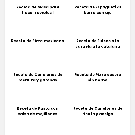
Receta de Masa para
Receta de Espagueti al
hacer ravioles I
burro con ajo
Receta de Pizza mexicana
Receta de Fideos a la
cazuela a la catalana
Receta de Canelones de
Receta de Pizza casera
merluza y gambas
sin horno
Receta de Pasta con
Receta de Canelones de
salsa de mejillones
ricota y acelga