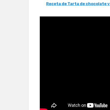
Receta de Tarta de chocolate 
¿Por qué mi cobertur
manzana no está cru