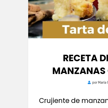
RECETA D
MANZANAS 
por
María
Crujiente de manza