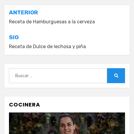
Navegación
ANTERIOR
de
Receta de Hamburguesas a la cerveza
entradas
SIG
Receta de Dulce de lechosa y piña
Buscar:
Buscar
COCINERA