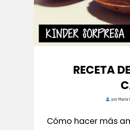
RECETA D
C
por
María
Cómo hacer más ama