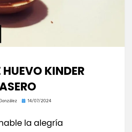
E HUEVO KINDER
ASERO
Publicada
 González
14/07/2024
el
ble la alegría