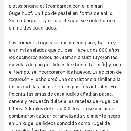
platos originales (compárese con el alemán
Gugelhupf, un tipo de pastel en forma de anillo).
Sin embargo, hoy en día el kugel se suele hornear
en moldes cuadrados.
Los primeros kugels se hacían con pan y harina y
eran más salados que dulces. Hace unos 800 años,
los cocineros judíos de Alemania sustituyeron las
mezclas de pan por fideos lokshen o farfel[5] y, con
el tiempo, se incorporaron los huevos. La adición de
requesón y leche creó una consistencia similar a la
de las natillas, común en los postres actuales. En
Polonia, las amas de casa judías añadían pasas,
canela y requesón dulce a las recetas de kugel de
fideos. A finales del siglo XIX, los jerosolimitanos
combinaron azúcar caramelizada y pimienta negra
en un kugel de fideos conocido como kugel de
Jerusalén (en hebreo: קוגל ירושלמי, romanizado: