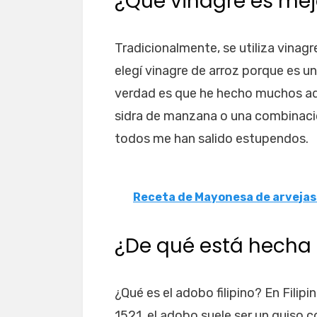
¿Qué vinagre es mej
Tradicionalmente, se utiliza vinagr
elegí vinagre de arroz porque es u
verdad es que he hecho muchos ad
sidra de manzana o una combinació
todos me han salido estupendos.
Receta de Mayonesa de arvejas
¿De qué está hecha l
¿Qué es el adobo filipino? En Filip
1521, el adobo suele ser un guiso co