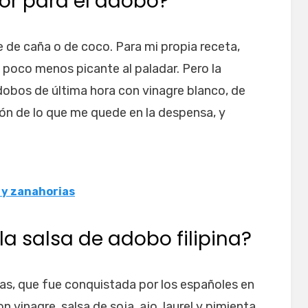
or para el adobo?
e de caña o de coco. Para mi propia receta,
n poco menos picante al paladar. Pero la
obos de última hora con vinagre blanco, de
n de lo que me quede en la despensa, y
 y zanahorias
a salsa de adobo filipina?
inas, que fue conquistada por los españoles en
n vinagre, salsa de soja, ajo, laurel y pimienta