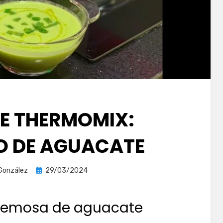
DE THERMOMIX:
 DE AGUACATE
Publicada
 González
29/03/2024
el
remosa de aguacate