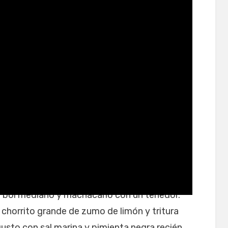
osa de pepino y aguacate
 bol mediano y machacarlo con un tenedor.
 chorrito grande de zumo de limón y tritura
usto con sal marina y pimienta negra recién