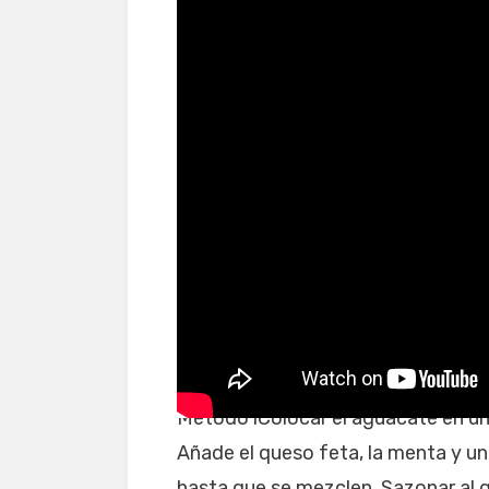
Cómo hacer sopa crem
Método1Colocar el aguacate en un
Añade el queso feta, la menta y un
hasta que se mezclen. Sazonar al g