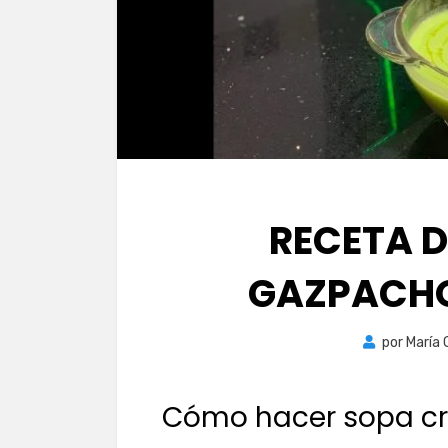
RECETA 
GAZPACHO
por
María
Cómo hacer sopa c