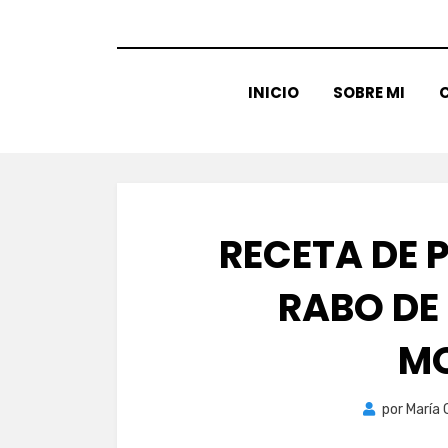
INICIO
SOBRE MI
C
RECETA DE 
RABO DE
MO
por
María 