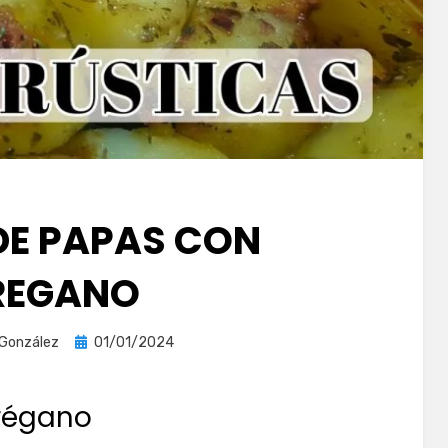
DE PAPAS CON
REGANO
Publicada
 González
01/01/2024
el
orégano