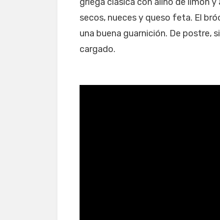
griega clásica con aliño de limón 
secos, nueces y queso feta. El bró
una buena guarnición. De postre, s
cargado.