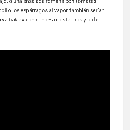
y ajo, o una ensalada romana con tomates
coli o los espárragos al vapor también serían
irva baklava de nueces o pistachos y café