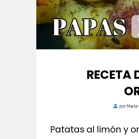
RECETA 
O
por
María
Patatas al limón y 