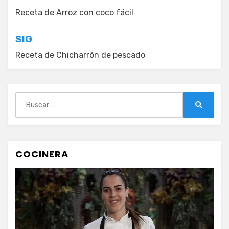
de
Receta de Arroz con coco fácil
entradas
SIG
Receta de Chicharrón de pescado
Buscar:
Buscar
COCINERA