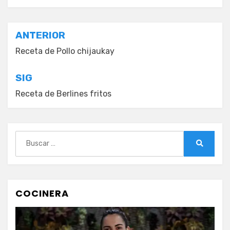
Navegación
ANTERIOR
de
Receta de Pollo chijaukay
entradas
SIG
Receta de Berlines fritos
Buscar:
Buscar
COCINERA