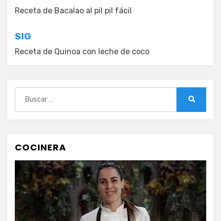
de
Receta de Bacalao al pil pil fácil
entradas
SIG
Receta de Quinoa con leche de coco
Buscar:
Buscar
COCINERA