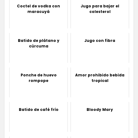
Coctel de vodka con
Jugo para bajar el
maracuyá
colesterol
Batido de plátano y
Jugo con fibra
cúrcuma
Ponche de huevo
Amor prohibido bebida
rompope
tropical
Batido de café frío
Bloody Mary