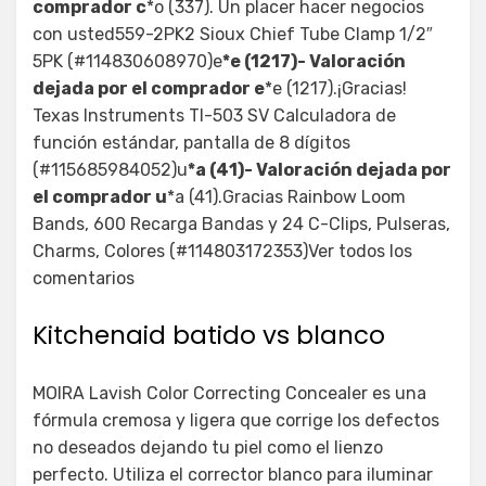
comprador c
*o (337). Un placer hacer negocios
con usted559-2PK2 Sioux Chief Tube Clamp 1/2″
5PK (#114830608970)e
*e (1217)- Valoración
dejada por el comprador e
*e (1217).¡Gracias!
Texas Instruments TI-503 SV Calculadora de
función estándar, pantalla de 8 dígitos
(#115685984052)u
*a (41)- Valoración dejada por
el comprador u
*a (41).Gracias Rainbow Loom
Bands, 600 Recarga Bandas y 24 C-Clips, Pulseras,
Charms, Colores (#114803172353)Ver todos los
comentarios
Kitchenaid batido vs blanco
MOIRA Lavish Color Correcting Concealer es una
fórmula cremosa y ligera que corrige los defectos
no deseados dejando tu piel como el lienzo
perfecto. Utiliza el corrector blanco para iluminar