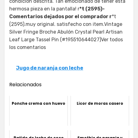
condición descrita. Tan emocionado de tener esta
hermosa pieza en la pantalla! r
*t (2595)-
Comentarios dejados por el comprador r
*t
(2595).muy original. satisfecho con item.Vintage
Silver Fringe Broche Abulón Crystal Pearl Artisan
Leaf Large Tassel Pin (#195510644027)Ver todos
los comentarios
Jugo de naranja con leche
Relacionados
Ponche crema con huevo
Licor de moras casero
Batido de leche de coco
Smothie de naranja y