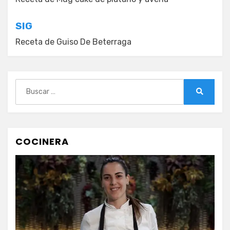
de
entradas
SIG
Receta de Guiso De Beterraga
Buscar:
Buscar
COCINERA