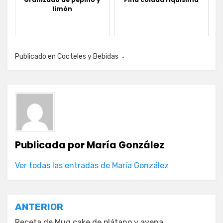
limón
Publicado en
Cocteles y Bebidas
Publicada por
María González
Ver todas las entradas de María González
Navegación
ANTERIOR
Receta de Mug cake de plátano y avena