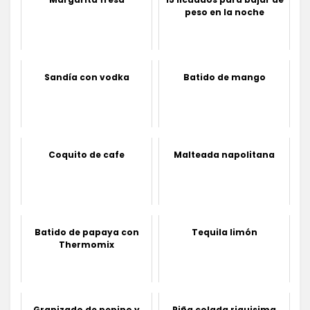
peso en la noche
Sandía con vodka
Batido de mango
Coquito de cafe
Malteada napolitana
Batido de papaya con
Tequila limón
Thermomix
Granizado de pepino y
Piña colada riquisima