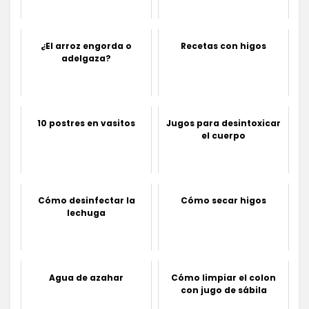
¿El arroz engorda o
Recetas con higos
adelgaza?
10 postres en vasitos
Jugos para desintoxicar
el cuerpo
Cómo desinfectar la
Cómo secar higos
lechuga
Agua de azahar
Cómo limpiar el colon
con jugo de sábila