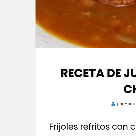
RECETA DE J
C
por
María
Frijoles refritos con 