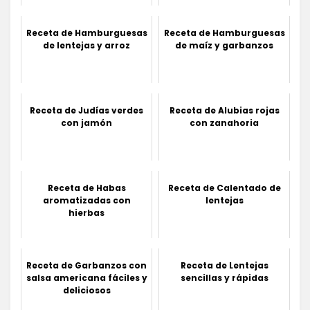
Receta de Hamburguesas
Receta de Hamburguesas
de lentejas y arroz
de maíz y garbanzos
Receta de Judías verdes
Receta de Alubias rojas
con jamón
con zanahoria
Receta de Habas
Receta de Calentado de
aromatizadas con
lentejas
hierbas
Receta de Garbanzos con
Receta de Lentejas
salsa americana fáciles y
sencillas y rápidas
deliciosos