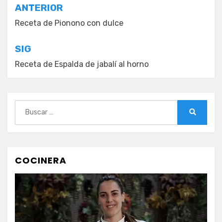
Navegación
ANTERIOR
de
Receta de Pionono con dulce
entradas
SIG
Receta de Espalda de jabalí al horno
Buscar:
Buscar
COCINERA