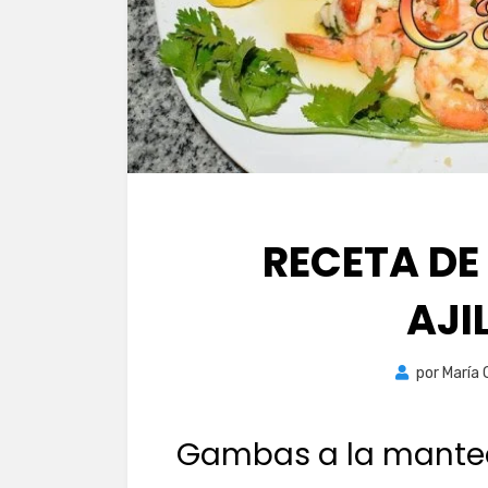
RECETA DE
AJI
por
María 
Gambas a la manteq