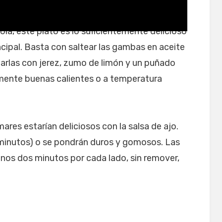
a, este plato es lo suficientemente delicioso
cipal. Basta con saltear las gambas en aceite
larlas con jerez, zumo de limón y un puñado
lmente buenas calientes o a temperatura
ares estarían deliciosos con la salsa de ajo.
minutos) o se pondrán duros y gomosos. Las
 unos dos minutos por cada lado, sin remover,