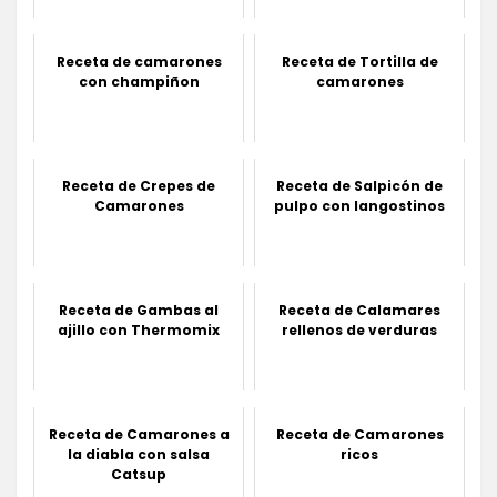
Receta de camarones
Receta de Tortilla de
con champiñon
camarones
Receta de Crepes de
Receta de Salpicón de
Camarones
pulpo con langostinos
Receta de Gambas al
Receta de Calamares
ajillo con Thermomix
rellenos de verduras
Receta de Camarones a
Receta de Camarones
la diabla con salsa
ricos
Catsup