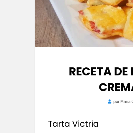
RECETA DE
CREMA
por
María 
Tarta Victria