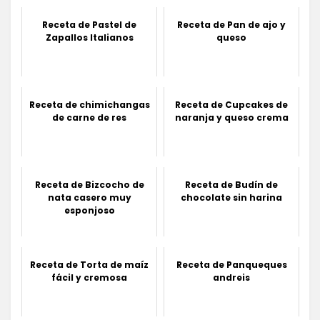
Receta de Pastel de
Receta de Pan de ajo y
Zapallos Italianos
queso
Receta de chimichangas
Receta de Cupcakes de
de carne de res
naranja y queso crema
Receta de Bizcocho de
Receta de Budín de
nata casero muy
chocolate sin harina
esponjoso
Receta de Torta de maíz
Receta de Panqueques
fácil y cremosa
andreis