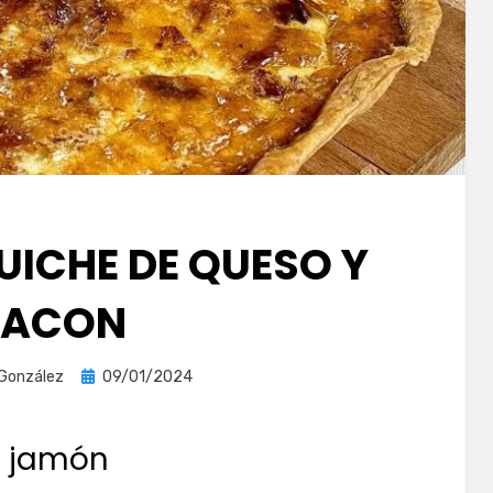
UICHE DE QUESO Y
BACON
Publicada
 González
09/01/2024
el
e jamón