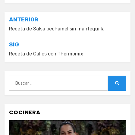
Navegación
ANTERIOR
de
Receta de Salsa bechamel sin mantequilla
entradas
SIG
Receta de Callos con Thermomix
Buscar:
Buscar
COCINERA