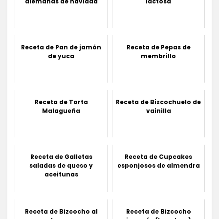
alemanas de navidad
lactosa
Receta de Pan de jamón
Receta de Pepas de
de yuca
membrillo
Receta de Torta
Receta de Bizcochuelo de
Malagueña
vainilla
Receta de Galletas
Receta de Cupcakes
saladas de queso y
esponjosos de almendra
aceitunas
Receta de Bizcocho al
Receta de Bizcocho