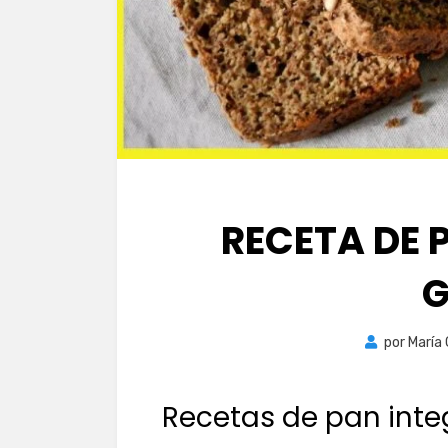
RECETA DE 
G
por
María
Recetas de pan integ