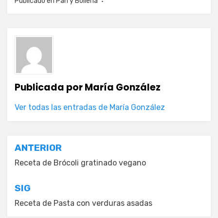
Publicado en
Pan y Bolleria
Publicada por
María González
Ver todas las entradas de María González
Navegación
ANTERIOR
de
Receta de Brócoli gratinado vegano
entradas
SIG
Receta de Pasta con verduras asadas