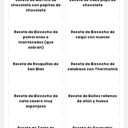
chocolate con pepitas de
chocolate
chocolate
Receta de Bizcocho de
Receta de Bizcocho de
polvorones o
caqui con nueces
mantecados (que
sobran)
Receta de Rosquillas de
Receta de Bizcocho de
San Blas
calabaza con Thermomix
Receta de Bizcocho de
Receta de Bollos rellenos
nata casero muy
de atún y huevo
esponjoso
Receta de Tarta de
Receta de Dorayakis