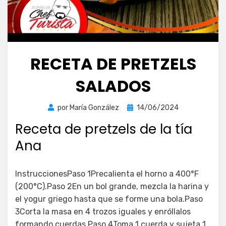
RECETA DE PRETZELS
SALADOS
Publicada
por
María González
14/06/2024
el
Receta de pretzels de la tía
Ana
InstruccionesPaso 1Precalienta el horno a 400°F
(200°C).Paso 2En un bol grande, mezcla la harina y
el yogur griego hasta que se forme una bola.Paso
3Corta la masa en 4 trozos iguales y enróllalos
formando cuerdas.Paso 4Toma 1 cuerda y sujeta 1