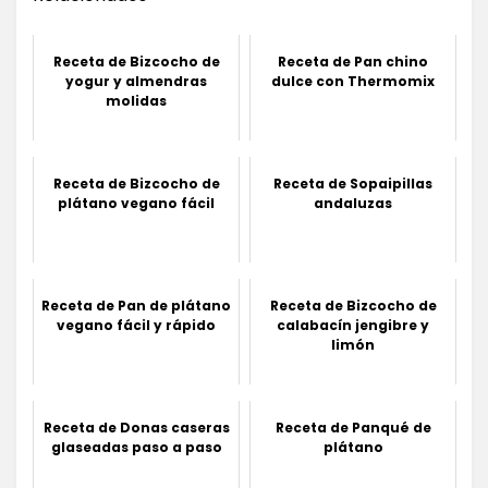
Receta de Bizcocho de
Receta de Pan chino
yogur y almendras
dulce con Thermomix
molidas
Receta de Bizcocho de
Receta de Sopaipillas
plátano vegano fácil
andaluzas
Receta de Pan de plátano
Receta de Bizcocho de
vegano fácil y rápido
calabacín jengibre y
limón
Receta de Donas caseras
Receta de Panqué de
glaseadas paso a paso
plátano