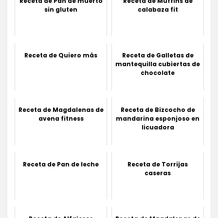
Receta de Pan de muerto
Receta de Muffins de
sin gluten
calabaza fit
Receta de Quiero más
Receta de Galletas de
mantequilla cubiertas de
chocolate
Receta de Magdalenas de
Receta de Bizcocho de
avena fitness
mandarina esponjoso en
licuadora
Receta de Pan de leche
Receta de Torrijas
caseras