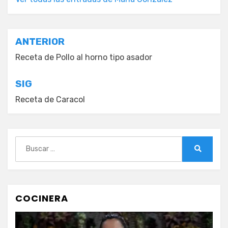
Navegación
ANTERIOR
de
Receta de Pollo al horno tipo asador
entradas
SIG
Receta de Caracol
Buscar:
Buscar
COCINERA