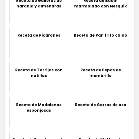
Receta de Galletas de
Receta de Budín
naranja y almendras
marmolado con Nesquik
Receta de Picarones
Receta de Pan frito chino
Receta de Torrijas con
Receta de Pepas de
natillas
membrillo
Receta de Madalenas
Receta de Garras de oso
esponjosas