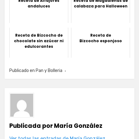
Receta de Alfajores
Receta de Magdalenas de
andaluces
calabaza para Halloween
Receta de Bizcocho de
Receta de
chocolate sin azúcar ni
Bizcocho esponjoso
edulcorantes
Publicado en
Pan y Bolleria
Publicada por
María González
Ver todas las entradas de María González