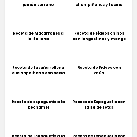
jamón serrano
champiñones y tocino
Receta de Macarrones a
Receta de Fideos chinos
la italiana
con langostinos y mango
Receta de Lasaña rellena
Receta de Fideos con
a la napolitana con salsa
atún
Receta de espaguetis a la
Receta de Espaguetis con
bechamel
salsa de setas
Receta de Espaguetis a la
Receta de Espaguetis con