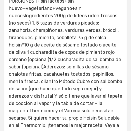
PORCIONES 1+sin lácteos+sin
huevo+vegetariano+vegano+sin
nuecesIngredientes 200g de fideos udon frescos
(no secos) 1. 5 tazas de verduras picadas:
zanahoria, champiñones, verduras verdes, brócoli,
tirabeques, pimiento, cebolleta 75 g de salsa
hoisin*10 g de aceite de sésamo tostado o aceite
de oliva 1 cucharadita de copos de pimiento rojo
coreano (opcional)1/2 cucharadita de sal bomba de
sabor (opcional)Aderezos: semillas de sésamo,
chalotas fritas, cacahuetes tostados, pepinillos,
menta fresca, cilantro Método¡Cubre con sal bomba
de sabor (que hace que todo sepa mejor) y
aderezos y disfruta! Y sólo tiene que lavar el tapete
de cocción al vapor y la tabla de cortar – la
máquina Thermomix y el Varoma sólo necesitan
secarse. Si quiere hacer su propio Hoisin Saludable
en el Thermomix, ¡tenemos la mejor receta! Vaya a