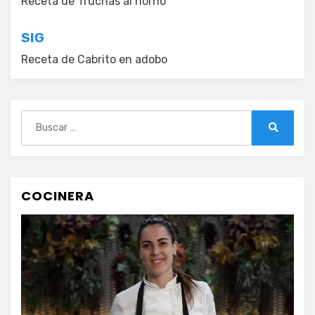
de
Receta de Truchas al horno
entradas
SIG
Receta de Cabrito en adobo
Buscar:
Buscar
COCINERA