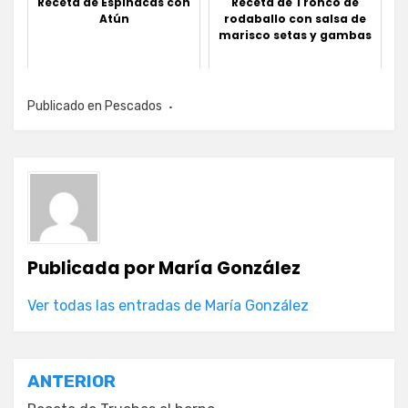
Receta de Espinacas con
Receta de Tronco de
Atún
rodaballo con salsa de
marisco setas y gambas
Publicado en
Pescados
Publicada por
María González
Ver todas las entradas de María González
Navegación
ANTERIOR