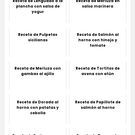
Receta de Lenguado a la
Receta de Merluza en
plancha con salsa de
salsa marinera
yogur
Receta de Pulpetas
Receta de Salmón al
sicilianas
horno con hinojo y
tomate
Receta de Merluza con
Receta de Tortitas de
gambas al ajillo
avena con atún
Receta de Dorada al
Receta de Papillote de
horno con patatas y
salmón al horno
cebolla