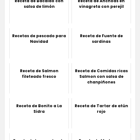
Receta de Bacalao con
Receta de Anchoas en
salsa de limón
vinagreta con perejil
Recetas de pescado para
Receta de Fuente de
Navidad
sardinas
Receta de Salmon
Receta de Comidas ricas
fileteado fresco
Salmon con salsa de
chanpiñones
Receta de Bonito a La
Receta de Tartar de atún
Sidra
rojo