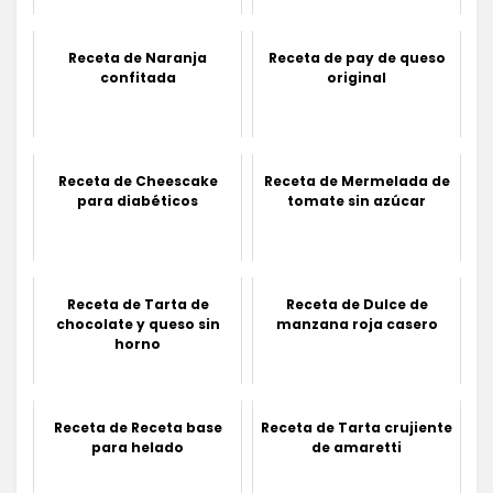
Receta de Naranja
Receta de pay de queso
confitada
original
Receta de Cheescake
Receta de Mermelada de
para diabéticos
tomate sin azúcar
Receta de Tarta de
Receta de Dulce de
chocolate y queso sin
manzana roja casero
horno
Receta de Receta base
Receta de Tarta crujiente
para helado
de amaretti