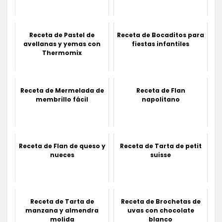
Receta de Pastel de
Receta de Bocaditos para
avellanas y yemas con
fiestas infantiles
Thermomix
Receta de Mermelada de
Receta de Flan
membrillo fácil
napolitano
Receta de Flan de queso y
Receta de Tarta de petit
nueces
suisse
Receta de Tarta de
Receta de Brochetas de
manzana y almendra
uvas con chocolate
molida
blanco